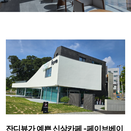
잔디뷰가 예쁜 신상카페 -페이브베이