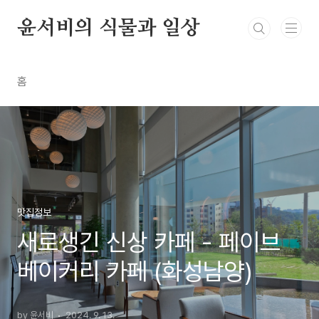
본문 바로가기
윤서비의 식물과 일상
홈
맛집정보
새로생긴 신상 카페 - 페이브
베이커리 카페 (화성남양)
by 윤서비
2024. 9. 13.