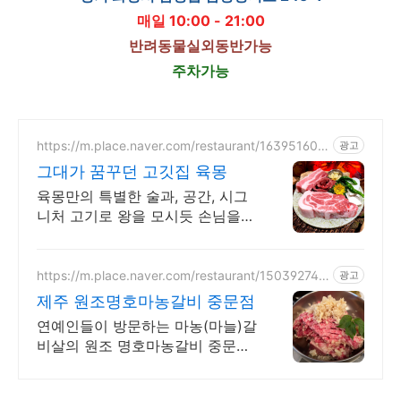
매일 10:00 - 21:00
반려동물실외동반가능
주차가능
https://m.place.naver.com/restaurant/163951608
광고
3
그대가 꿈꾸던 고깃집 육몽
육몽만의 특별한 술과, 공간, 시그
니처 고기로 왕을 모시듯 손님을
대접합니다
https://m.place.naver.com/restaurant/150392745
광고
1
제주 원조명호마농갈비 중문점
연예인들이 방문하는 마농(마늘)갈
비살의 원조 명호마농갈비 중문점
입니다.