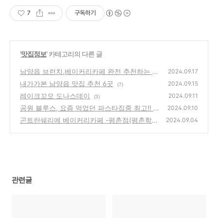
7
구독하기
'
맛집정보
' 카테고리의 다른 글
남양읍 브런치,베이커리카페 완전 추천하는 7
2024.09.17
곳
내가가본 남양읍 맛집 추천 6곳
(4)
2024.09.15
(7)
레이크꼬모 도나스데이
2024.09.11
(3)
공원 블루스, 요즘 먹었던 파스타집중 최고!! -
2024.09.10
동탄 호수공원 맛집
곤트란쉐리에 베이커리카페 -평촌점(평촌학원
(4)
2024.09.04
가)
(9)
관련글