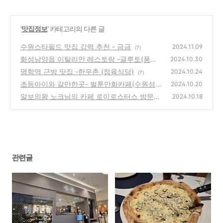
'
맛집정보
' 카테고리의 다른 글
수원스타필드 맛집 강력 추천 - 금금
2024.11.09
(7)
화성남양읍 이탈리안 레스토랑 -글루토(풍기
2024.10.30
피자 강추)
명학역 근방 맛집 -한우촌 (정육식당)
(6)
2024.10.24
(7)
초등아이와 갈만한곳- 벌툰만화카페(수원성대
2024.10.20
점)
알보의왕 노크님의 카페 로이로스터스 방문후
(7)
2024.10.18
기
(2)
관련글