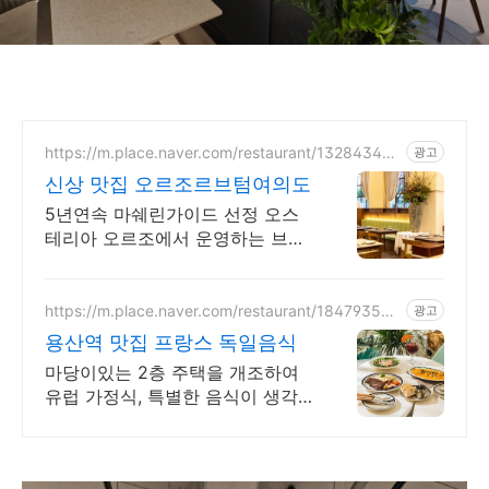
https://m.place.naver.com/restaurant/132843479
광고
3/
신상 맛집 오르조르브텀여의도
5년연속 마쉐린가이드 선정 오스
테리아 오르조에서 운영하는 브런
치&다이닝 입니다.
https://m.place.naver.com/restaurant/184793507
광고
5
용산역 맛집 프랑스 독일음식
마당이있는 2층 주택을 개조하여
유럽 가정식, 특별한 음식이 생각
날때 들르세요