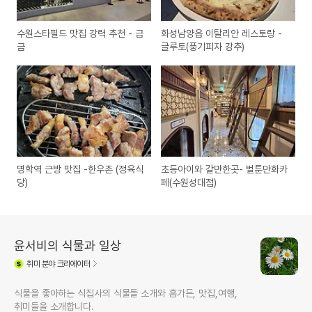
수원스타필드 맛집 강력 추천 - 금
화성남양읍 이탈리안 레스토랑 -
금
글루토(풍기피자 강추)
명학역 근방 맛집 -한우촌 (정육식
초등아이와 갈만한곳- 벌툰만화카
당)
페(수원성대점)
윤서비의 식물과 일상
취미
분야 크리에이터
식물을 좋아하는 식집사의 식물들 소개와 홈가든, 맛집,여행,
취미들을 소개합니다.