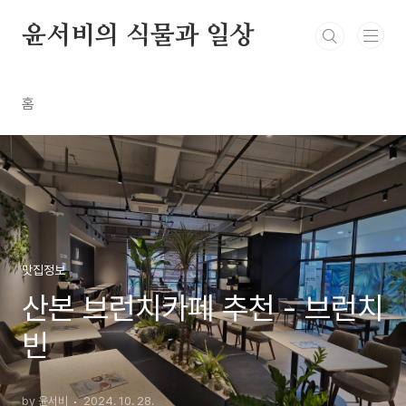
본문 바로가기
윤서비의 식물과 일상
홈
맛집정보
산본 브런치카페 추천 - 브런치
빈
by 윤서비
2024. 10. 28.