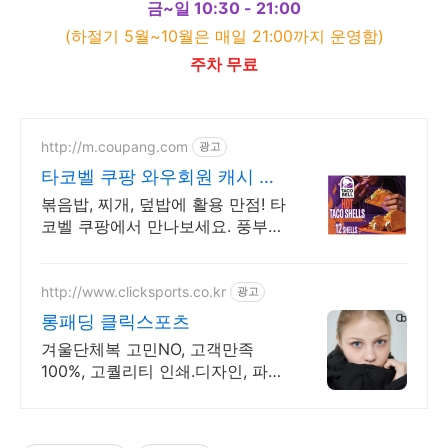
금~일 10:30 - 21:00
(하절기 5월~10월은 매일 21:00까지 운영함)
주차 무료
http://m.coupang.com
광고
타코벨 쿠팡 와우회원 캐시 적
립
볶음밥, 찌개, 덮밥에 활용 만점! 타
코벨 쿠팡에서 만나보세요. 풍부한
감칠맛 소스, 매일매일 특별한 식
탁을 완성하세요.
http://www.clicksports.co.kr
광고
롱패딩 클릭스포츠
겨울단체복 고민NO, 고객만족
100%, 고퀄리티 인쇄.디자인, 파격
할인가 롱패딩!