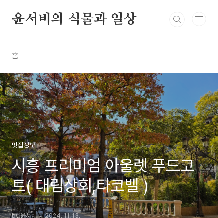
본문 바로가기
윤서비의 식물과 일상
홈
맛집정보
시흥 프리미엄 아울렛 푸드코
트( 대림상회,타코벨 )
by 윤서비
2024. 11. 13.