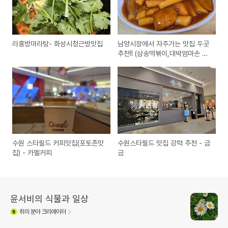
라홍방마라탕- 화성시청근방맛집
남양시장에서 자주가는 맛집 두곳
추천!! (삼송떡볶이,대박엄마손 꼬
마김밥)
수원 스타필드 커피맛집(포토존맛
수원스타필드 맛집 강력 추천 - 금
집) - 카멜커피
금
윤서비의 식물과 일상
취미
분야 크리에이터