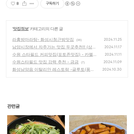
8
구독하기
'
맛집정보
' 카테고리의 다른 글
라홍방마라탕- 화성시청근방맛집
2024.11.25
(36)
남양시장에서 자주가는 맛집 두곳추천!! (삼송
2024.11.17
떡볶이,대박엄마손 꼬마김밥)
수원 스타필드 커피맛집(포토존맛집) - 카멜커
(20)
2024.11.11
피
수원스타필드 맛집 강력 추천 - 금금
(12)
2024.11.09
(7)
화성남양읍 이탈리안 레스토랑 -글루토(풍기
2024.10.30
피자 강추)
(6)
관련글