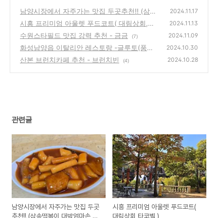
남양시장에서 자주가는 맛집 두곳추천!! (삼송
2024.11.17
떡볶이,대박엄마손 꼬마김밥)
시흥 프리미엄 아울렛 푸드코트( 대림상회,타
(20)
2024.11.13
코벨 )
수원스타필드 맛집 강력 추천 - 금금
(9)
2024.11.09
(7)
화성남양읍 이탈리안 레스토랑 -글루토(풍기
2024.10.30
피자 강추)
산본 브런치카페 추천 - 브런치빈
(6)
2024.10.28
(4)
관련글
남양시장에서 자주가는 맛집 두곳
시흥 프리미엄 아울렛 푸드코트(
추천!! (삼송떡볶이,대박엄마손 꼬
대림상회,타코벨 )