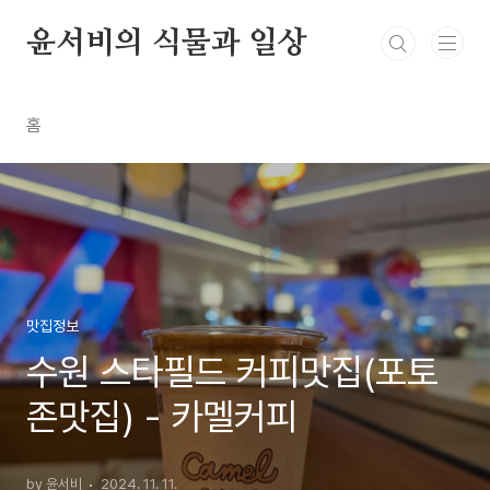
본문 바로가기
윤서비의 식물과 일상
홈
맛집정보
수원 스타필드 커피맛집(포토
존맛집) - 카멜커피
by 윤서비
2024. 11. 11.